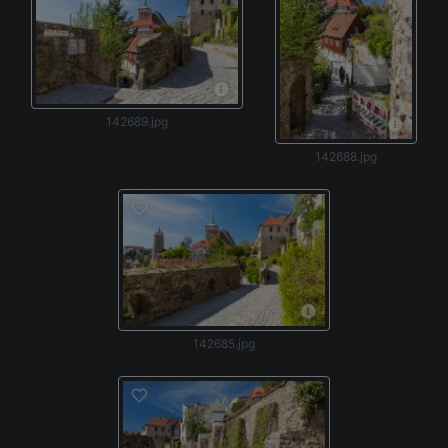
142689.jpg
142688.jpg
142685.jpg