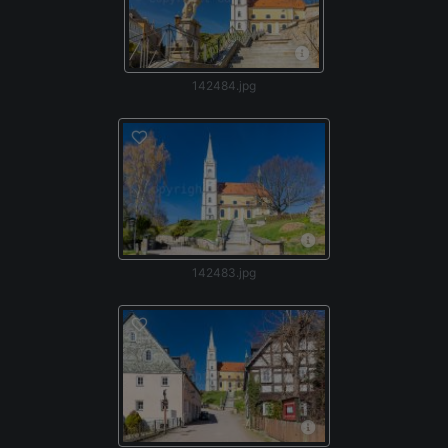
142484.jpg
142483.jpg