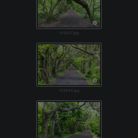
143047.jpg
143044.jpg