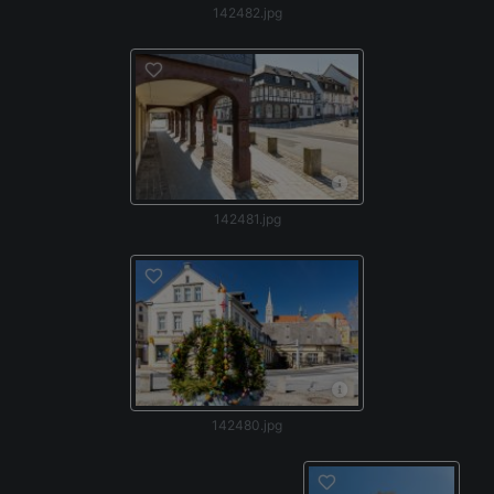
142482.jpg
142481.jpg
142480.jpg