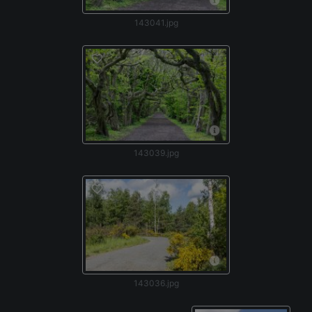
143041.jpg
143039.jpg
143036.jpg