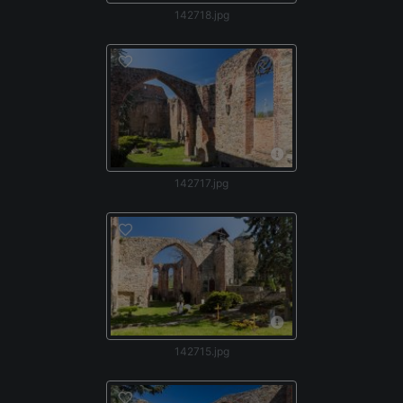
142718.jpg
142717.jpg
142715.jpg