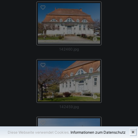
142460.jpg
142459.jpg
✖
Diese Webseite verwendet Cookies.
Informationen zum Datenschutz