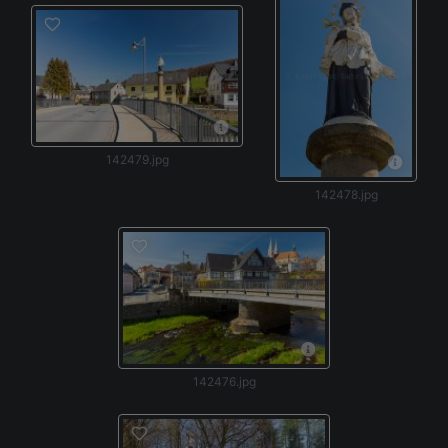
142479.jpg
142478.jpg
142476.jpg