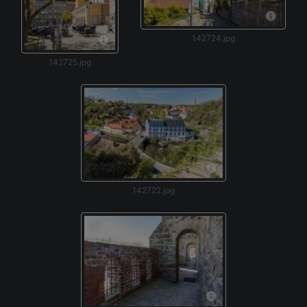
142724.jpg
142725.jpg
142722.jpg