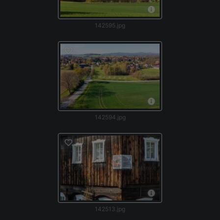
142595.jpg
142594.jpg
142513.jpg