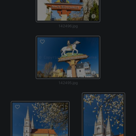
142496.jpg
142495.jpg