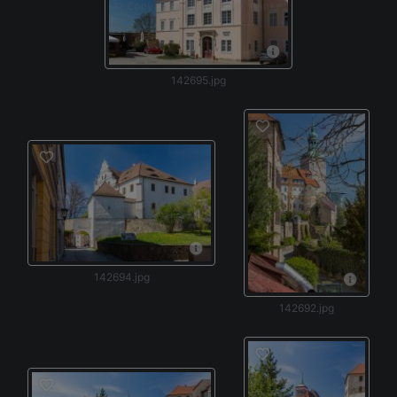
142695.jpg
142694.jpg
142692.jpg