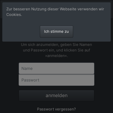
Zur besseren Nutzung dieser Webseite verwenden wir
Cookies.
Ich stimme zu
Anmeldung
Um sich anzumelden, geben Sie Namen
und Passwort ein, und klicken Sie auf
»anmelden«.
Name
Passwort
anmelden
Passwort vergessen?