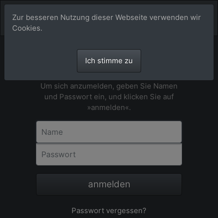
Zur besseren Nutzung dieser Webseite verwenden wir
Cookies.
Ich stimme zu
Anmeldung
Um sich anzumelden, geben Sie Namen
und Passwort ein, und klicken Sie auf
»anmelden«.
Name
Passwort
anmelden
Passwort vergessen?