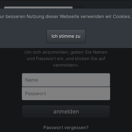
ur besseren Nutzung dieser Webseite verwenden wir Cookies.
Ich stimme zu
Anmeldung
Um sich anzumelden, geben Sie Namen
und Passwort ein, und klicken Sie auf
»anmelden«.
Name
Passwort
anmelden
Passwort vergessen?