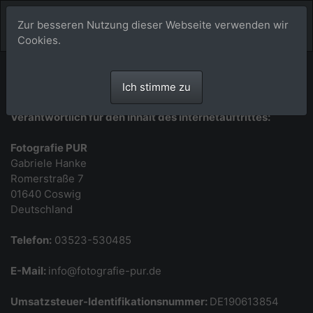
Zur besseren Nutzung dieser Webseite verwenden wir
Cookies.
Impressum
Ich stimme zu
Verantwortlich für den Inhalt des Internetauftrittes:
Fotografie PUR
Gabriele Hanke
Romerstraße 7
01640 Coswig
Deutschland
Telefon:
03523-530485
E-Mail:
info@fotografie-pur.de
Umsatzsteuer-Identifikationsnummer:
DE190613854