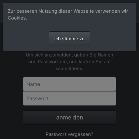
Zur besseren Nutzung dieser Webseite verwenden wir
Cookies.
Ich stimme zu
Anmeldung
Um sich anzumelden, geben Sie Namen
und Passwort ein, und klicken Sie auf
»anmelden«.
Name
Passwort
anmelden
Passwort vergessen?