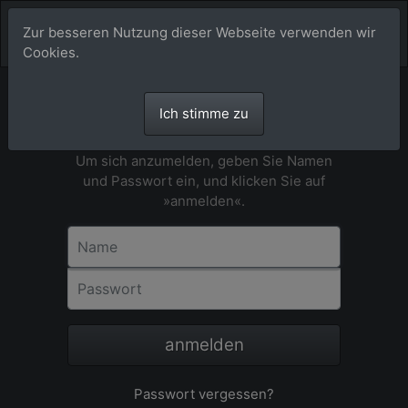
Zur besseren Nutzung dieser Webseite verwenden wir
Cookies.
Ich stimme zu
Anmeldung
Um sich anzumelden, geben Sie Namen
und Passwort ein, und klicken Sie auf
»anmelden«.
Name
Passwort
anmelden
Passwort vergessen?