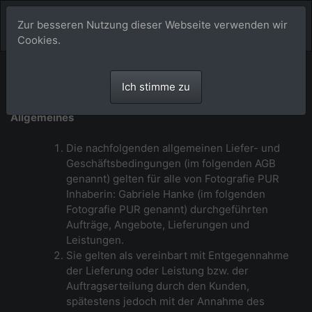
Zur besseren Nutzung dieser Webseite verwenden wir
Cookies.
Allgemeine Geschäftsbedingungen von
Ich stimme zu
Fotografie PUR
Allgemeines
Die nachfolgenden allgemeinen Liefer- und
Geschäftsbedingungen (im folgenden AGB
genannt) gelten für alle von Fotografie PUR
Inhaberin: Gabriele Hanke (im folgenden
Fotografie PUR genannt) durchgeführten
Aufträge, Angebote, Lieferungen und
Leistungen.
Sie gelten als vereinbart mit Entgegennahme
der Lieferung oder Leistung bzw. der
Auftragserteilung durch den Kunden,
spätestens jedoch mit der Annahme des