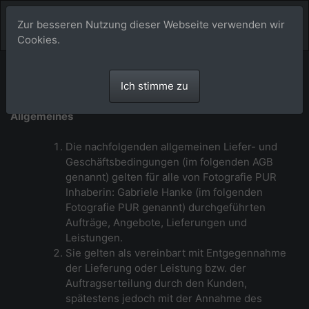
Zur besseren Nutzung dieser Webseite verwenden wir
Cookies.
Allgemeine Geschäftsbedingungen von
Ich stimme zu
Fotografie PUR
Allgemeines
Die nachfolgenden allgemeinen Liefer- und
Geschäftsbedingungen (im folgenden AGB
genannt) gelten für alle von Fotografie PUR
Inhaberin: Gabriele Hanke (im folgenden
Fotografie PUR genannt) durchgeführten
Aufträge, Angebote, Lieferungen und
Leistungen.
Sie gelten als vereinbart mit Entgegennahme
der Lieferung oder Leistung bzw. der
Auftragserteilung durch den Kunden,
spätestens jedoch mit der Annahme des