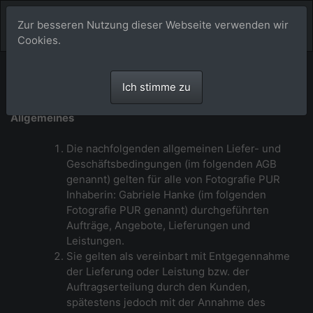
Zur besseren Nutzung dieser Webseite verwenden wir
Cookies.
Allgemeine Geschäftsbedingungen von
Ich stimme zu
Fotografie PUR
Allgemeines
Die nachfolgenden allgemeinen Liefer- und
Geschäftsbedingungen (im folgenden AGB
genannt) gelten für alle von Fotografie PUR
Inhaberin: Gabriele Hanke (im folgenden
Fotografie PUR genannt) durchgeführten
Aufträge, Angebote, Lieferungen und
Leistungen.
Sie gelten als vereinbart mit Entgegennahme
der Lieferung oder Leistung bzw. der
Auftragserteilung durch den Kunden,
spätestens jedoch mit der Annahme des