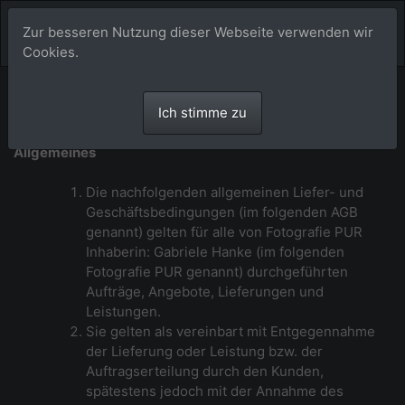
Zur besseren Nutzung dieser Webseite verwenden wir
Cookies.
Allgemeine Geschäftsbedingungen von
Ich stimme zu
Fotografie PUR
Allgemeines
Die nachfolgenden allgemeinen Liefer- und
Geschäftsbedingungen (im folgenden AGB
genannt) gelten für alle von Fotografie PUR
Inhaberin: Gabriele Hanke (im folgenden
Fotografie PUR genannt) durchgeführten
Aufträge, Angebote, Lieferungen und
Leistungen.
Sie gelten als vereinbart mit Entgegennahme
der Lieferung oder Leistung bzw. der
Auftragserteilung durch den Kunden,
spätestens jedoch mit der Annahme des