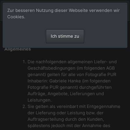
Zur besseren Nutzung dieser Webseite verwenden wir
Cookies.
Allgemeine Geschäftsbedingungen von
Ich stimme zu
Fotografie PUR
Allgemeines
Die nachfolgenden allgemeinen Liefer- und
Geschäftsbedingungen (im folgenden AGB
genannt) gelten für alle von Fotografie PUR
Inhaberin: Gabriele Hanke (im folgenden
Fotografie PUR genannt) durchgeführten
Aufträge, Angebote, Lieferungen und
Leistungen.
Sie gelten als vereinbart mit Entgegennahme
der Lieferung oder Leistung bzw. der
Auftragserteilung durch den Kunden,
spätestens jedoch mit der Annahme des