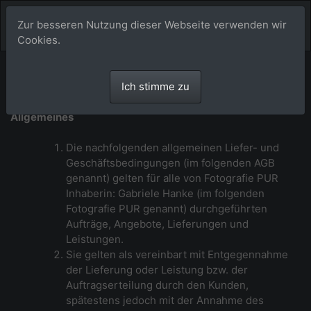
Zur besseren Nutzung dieser Webseite verwenden wir
Cookies.
Allgemeine Geschäftsbedingungen von
Ich stimme zu
Fotografie PUR
Allgemeines
Die nachfolgenden allgemeinen Liefer- und
Geschäftsbedingungen (im folgenden AGB
genannt) gelten für alle von Fotografie PUR
Inhaberin: Gabriele Hanke (im folgenden
Fotografie PUR genannt) durchgeführten
Aufträge, Angebote, Lieferungen und
Leistungen.
Sie gelten als vereinbart mit Entgegennahme
der Lieferung oder Leistung bzw. der
Auftragserteilung durch den Kunden,
spätestens jedoch mit der Annahme des