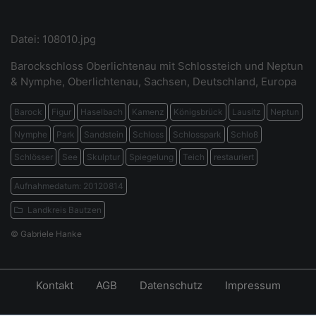
Datei: 108010.jpg
Barockschloss Oberlichtenau mit Schlossteich und Neptun
& Nymphe, Oberlichtenau, Sachsen, Deutschland, Europa
Barock
Figur
Haselbach
Kamenz
Königsbrück
Lausitz
Neptun
Nymphe
Park
Sandstein
Schloss
Schlosspark
Schloß
Schlösser
See
Skulptur
Spiegelung
Teich
restauriert
Aufnahmedatum: 20120814
Landkreis Bautzen
© Gabriele Hanke
Kontakt
AGB
Datenschutz
Impressum