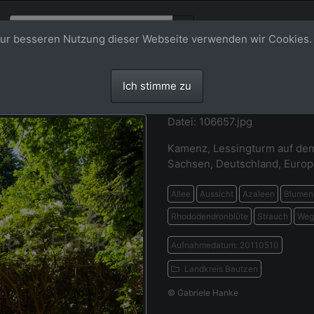
ur besseren Nutzung dieser Webseite verwenden wir Cookies.
Ich stimme zu
Datei: 106657.jpg
Kamenz, Lessingturm auf de
Sachsen, Deutschland, Europ
Allee
Aussicht
Azaleen
Blumen
Rhododendronblüte
Strauch
Weg
Aufnahmedatum: 20110510
Landkreis Bautzen
© Gabriele Hanke