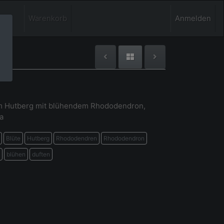
Warenkorb
Anmelden
m Hutberg mit blühendem Rhododendron,
a
Blüte
Hutberg
Rhododendren
Rhododendron
blühen
duften