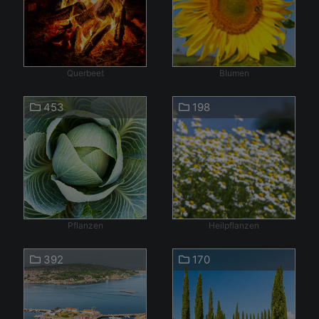
Querbeet
Blumen
453
198
Pflanzen
Heilpflanzen
392
170