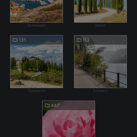
Schweden
Italien
131
112
Österreich
Schweiz
447