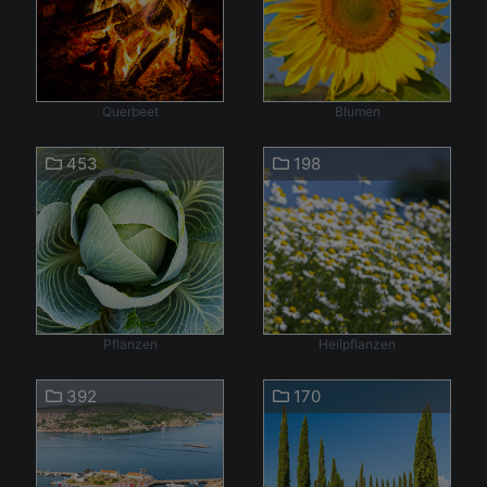
Querbeet
Blumen
453
198
Pflanzen
Heilpflanzen
392
170