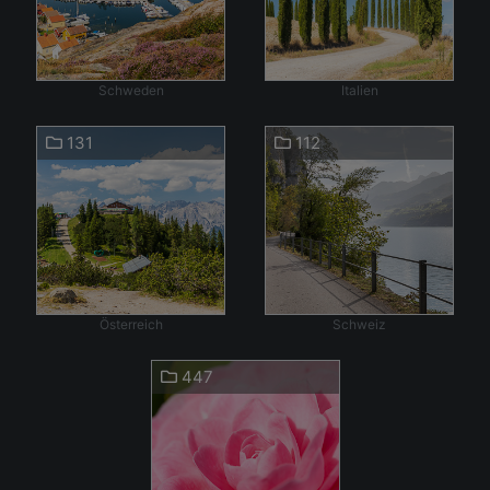
Schweden
Italien
131
112
Österreich
Schweiz
447