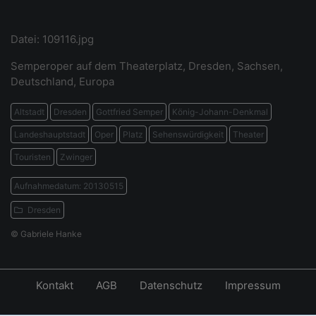
Datei: 109116.jpg
Semperoper auf dem Theaterplatz, Dresden, Sachsen,
Deutschland, Europa
Altstadt
Dresden
Gottfried Semper
König-Johann-Denkmal
Landeshauptstadt
Oper
Platz
Sehenswürdigkeit
Theater
Touristen
Zwinger
Aufnahmedatum: 20130515
Dresden
© Gabriele Hanke
Kontakt
AGB
Datenschutz
Impressum