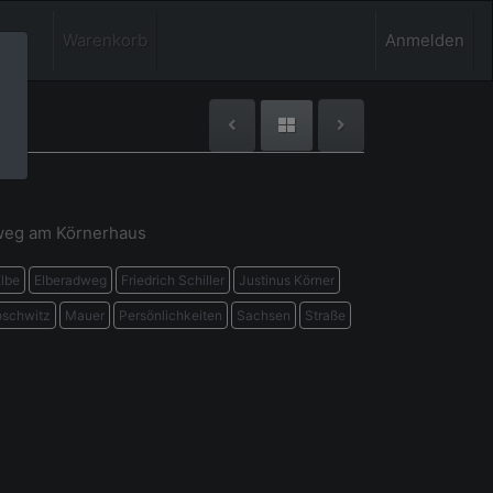
Warenkorb
Anmelden
weg am Körnerhaus
lbe
Elberadweg
Friedrich Schiller
Justinus Körner
oschwitz
Mauer
Persönlichkeiten
Sachsen
Straße