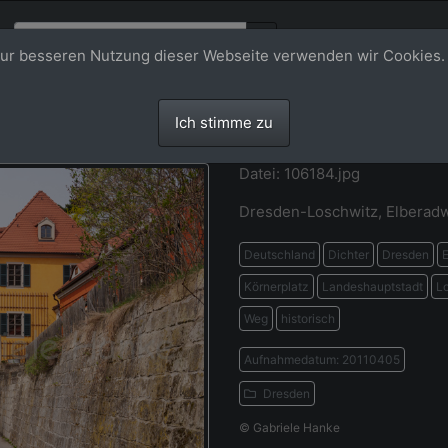
ur besseren Nutzung dieser Webseite verwenden wir Cookies.
Ich stimme zu
Datei: 106184.jpg
Dresden-Loschwitz, Elberad
Deutschland
Dichter
Dresden
E
Körnerplatz
Landeshauptstadt
L
Weg
historisch
Aufnahmedatum: 20110405
Dresden
© Gabriele Hanke