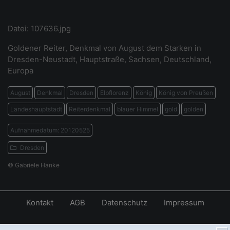
Datei: 107636.jpg
Goldener Reiter, Denkmal von August dem Starken in
Dresden-Neustadt, Hauptstraße, Sachsen, Deutschland,
Europa
August
Denkmal
Dresden
Elbflorenz
König
König von Preußen
Landeshauptstadt
Reiterdenkmal
blauer Himmel
gold
golden
Aufnahmedatum: 20120525
Dresden
© Gabriele Hanke
Kontakt
AGB
Datenschutz
Impressum