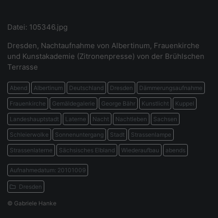
Datei: 105346.jpg
Dresden, Nachtaufnahme von Albertinum, Frauenkirche
und Kunstakademie (Zitronenpresse) von der Brühlschen
Terrasse
Abend
Albertinum
Deutschland
Dresden
Dämmerungsaufnahme
Frauenkirche
Gemäldegalerie
George Bähr
Kunstlicht
Kuppel
Landeshauptstadt
Laterne
Nacht
Nachtleben
Sachsen
Schleierwolke
Sonnenuntergang
Stadt
Strassenlampe
Strassenlaterne
Sächsisches Elbland
Wiederaufbau
abends
Aufnahmedatum: 20101009
Dresden
© Gabriele Hanke