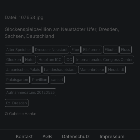
Datei: 107653.jpg
Glockenspielpavillion am Neustädter Ufer, Dresden,
Sachsen, Deutschland
Alter Speicher
Dresden-Neustadt
Elbe
Elbflorenz
Elbufer
Fluss
Glocken
Hotel
Hotel am ICC
ICC
Internationales Congress Center
Japanisches Palais
Landeshauptstadt
Marienbrücke
Neustadt
Palaisgarten
Pavillion
saniert
Aufnahmedatum: 20120525
Dresden
© Gabriele Hanke
Kontakt
AGB
Datenschutz
Impressum