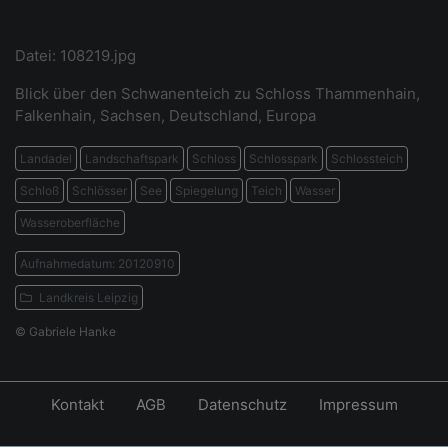
Datei: 108219.jpg
Blick über den Schwanenteich zu Schloss Thammenhain,
Falkenhain, Sachsen, Deutschland, Europa
Landadel
Landschaftspark
Schloss
Schlosspark
Schlossteich
Schloß
Schlösser
See
Spiegelung
Teich
Wasser
Wasseroberfläche
Aufnahmedatum: 20120910
Landkreis Leipzig
© Gabriele Hanke
Kontakt
AGB
Datenschutz
Impressum