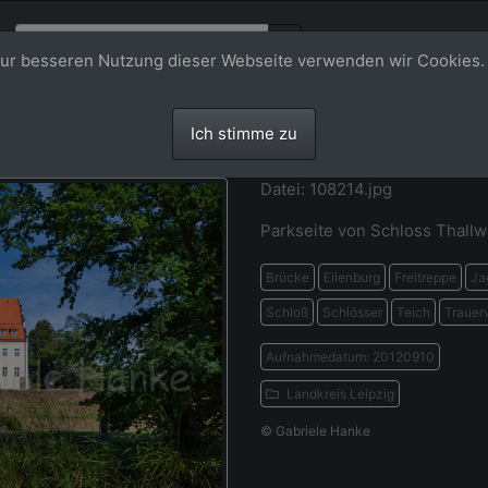
ur besseren Nutzung dieser Webseite verwenden wir Cookies.
Ich stimme zu
Datei: 108214.jpg
Parkseite von Schloss Thallw
Brücke
Eilenburg
Freitreppe
Ja
Schloß
Schlösser
Teich
Trauer
Aufnahmedatum: 20120910
Landkreis Leipzig
© Gabriele Hanke