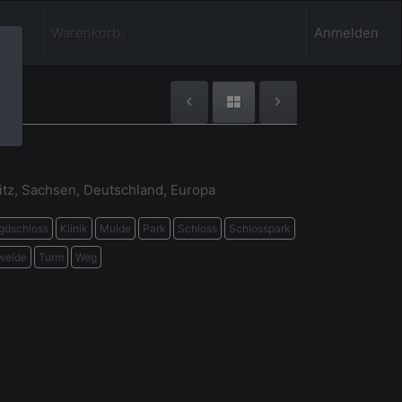
Warenkorb
Anmelden
itz, Sachsen, Deutschland, Europa
gdschloss
Klinik
Mulde
Park
Schloss
Schlosspark
weide
Turm
Weg