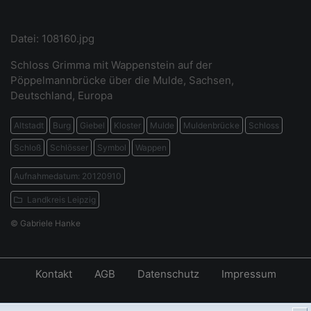
Datei: 108160.jpg
Schloss Grimma mit Wappenstein auf der
Pöppelmannbrücke über die Mulde, Sachsen,
Deutschland, Europa
Altstadt
Burg
Giebel
Kloster
Mulde
Muldenbrücke
Schloss
Schloß
Schlösser
Symbol
Wappen
Aufnahmedatum: 20120910
Landkreis Leipzig
© Gabriele Hanke
Kontakt
AGB
Datenschutz
Impressum