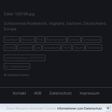
Datei: 106798.jpg
Schlossinsel Rodewisch, Vogtland, Sachsen, Deutschland,
Europa
Auerbach
Museum
Park
Reichenbach
Schloss
Schlossturm
Schloß
Schlösser
See
Spiegelung
Teich
Treuen
Türmchen
Aufnahmedatum: 20110530
Vogtlandkreis
© Gabriele Hanke
Kontakt
AGB
Datenschutz
Impressum
✖
Diese Webseite verwendet Cookies.
Informationen zum Datenschutz