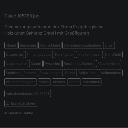
Datei: 105788.jpg
Dämmerungsaufnahme der Firma Erzgebirgische
Holzkunst Gahlenz GmbH mit Großfiguren
Abend
Bergmann
Deutschland
Dämmerungsaufnahme
Engel
Erzgebirge
Firmengebäude
Holzfiguren
Knickohrhasen
Kunstlicht
Nussknacker
Ostern
Pyramide
Restlichtaufnahme
Räuchermann
Sachsen
Schnee
Schwibbogen
Soldat
Volkskunst
Weihnachten
Weihnachtsfiguren
Winter
abends
nachts
verschneit
Aufnahmedatum: 20110128
Erzgebirgskreis
© Gabriele Hanke