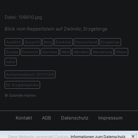
Datei: 106610.jpg
Blick vom Reppeltstein auf Zwönitz, Erzgebirge
Ausblick
Aussicht
Berg
Denkmal
Deutschland
Erzgebirge
Europa
Fernsicht
Sachsen
Wald
Wandern
Wanderung
Wiese
natur
Aufnahmedatum: 20110506
Erzgebirgskreis
© Gabriele Hanke
Kontakt
AGB
Datenschutz
Impressum
✖
Diese Webseite verwendet Cookies.
Informationen zum Datenschutz