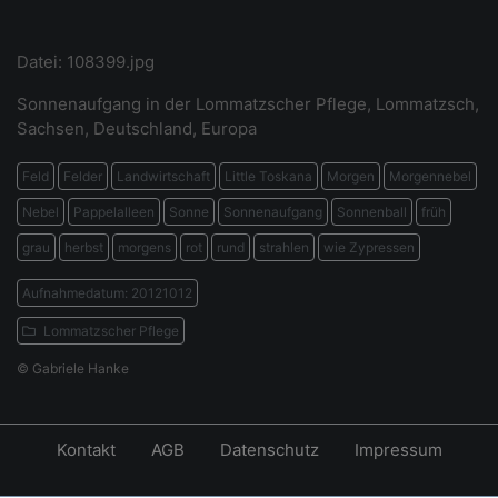
Datei: 108399.jpg
Sonnenaufgang in der Lommatzscher Pflege, Lommatzsch,
Sachsen, Deutschland, Europa
Feld
Felder
Landwirtschaft
Little Toskana
Morgen
Morgennebel
Nebel
Pappelalleen
Sonne
Sonnenaufgang
Sonnenball
früh
grau
herbst
morgens
rot
rund
strahlen
wie Zypressen
Aufnahmedatum: 20121012
Lommatzscher Pflege
© Gabriele Hanke
Kontakt
AGB
Datenschutz
Impressum