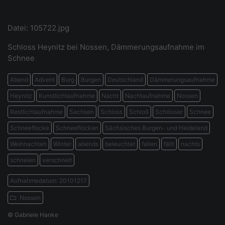
Datei: 105722.jpg
Schloss Heynitz bei Nossen, Dämmerungsaufnahme im
Schnee
Abend
Advent
Burg
Burgen
Deutschland
Dämmerungsaufnahme
Heynitz
Kunstlichtaufnahme
Nacht
Nachtaufnahme
Nossen
Restlichtaufnahme
Sachsen
Schloss
Schloß
Schlösser
Schnee
Schneeflocke
Schneeflocken
Sächsisches Burgen- und Heideland
Weihnachten
Winter
abends
beleuchtet
fallen
fällt
nachts
schneien
verschneit
Aufnahmedatum: 20101217
Nossen
© Gabriele Hanke