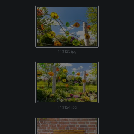
143125.jpg
143124.jpg