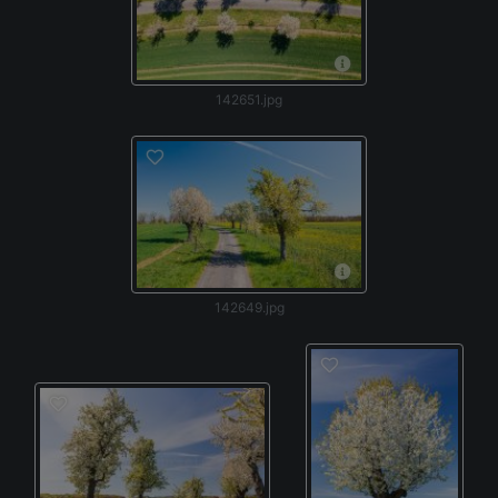
142651.jpg
142649.jpg