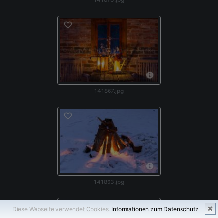
141867.jpg
141863.jpg
✖
Diese Webseite verwendet Cookies.
Informationen zum Datenschutz