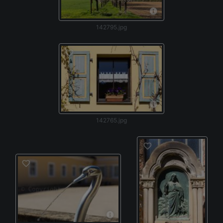
142795.jpg
142765.jpg