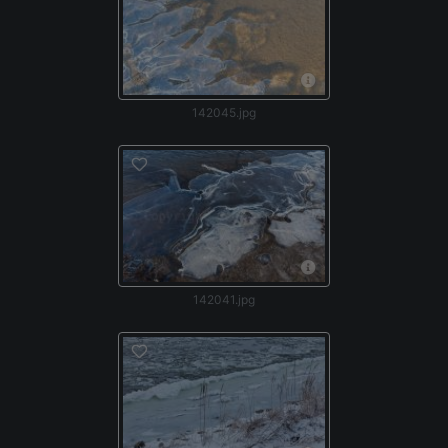
142045.jpg
142041.jpg