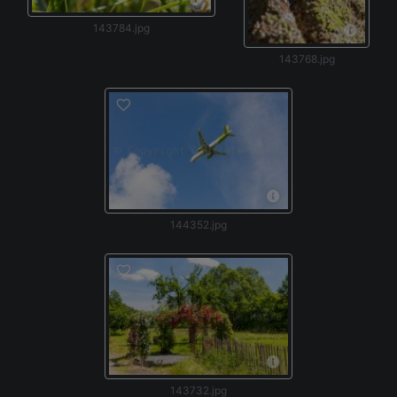
143784.jpg
143768.jpg
144352.jpg
143732.jpg