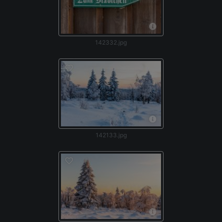
142332.jpg
142133.jpg