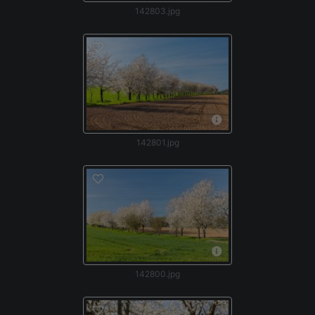
142803.jpg
142801.jpg
142800.jpg