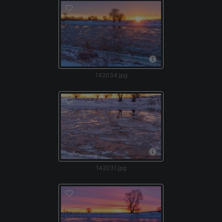
142034.jpg
142031.jpg