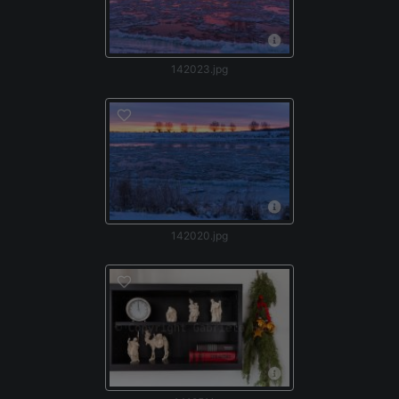
142023.jpg
142020.jpg