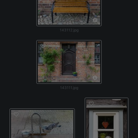
143112.jpg
143111.jpg