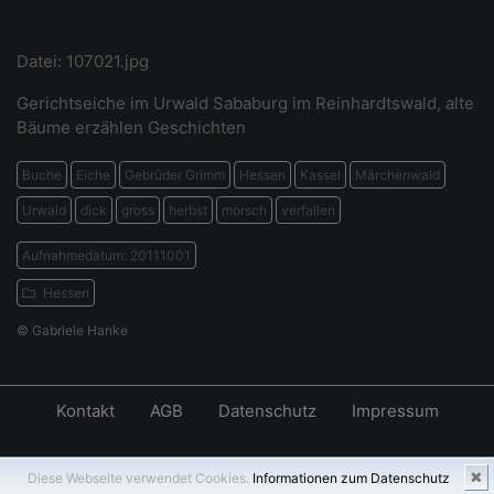
Datei: 107021.jpg
Gerichtseiche im Urwald Sababurg im Reinhardtswald, alte
Bäume erzählen Geschichten
Buche
Eiche
Gebrüder Grimm
Hessen
Kassel
Märchenwald
Urwald
dick
gross
herbst
morsch
verfallen
Aufnahmedatum: 20111001
Hessen
© Gabriele Hanke
Kontakt
AGB
Datenschutz
Impressum
✖
Diese Webseite verwendet Cookies.
Informationen zum Datenschutz