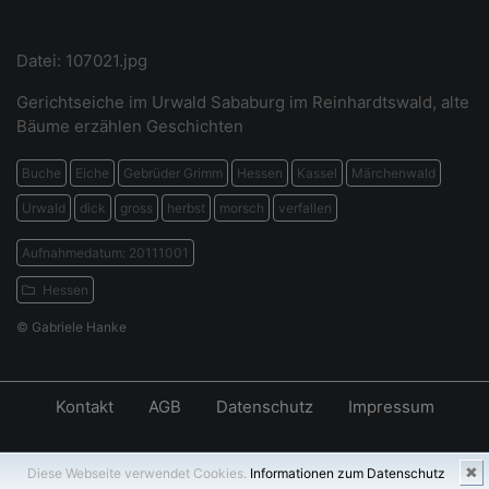
Datei: 107021.jpg
Gerichtseiche im Urwald Sababurg im Reinhardtswald, alte
Bäume erzählen Geschichten
Buche
Eiche
Gebrüder Grimm
Hessen
Kassel
Märchenwald
Urwald
dick
gross
herbst
morsch
verfallen
Aufnahmedatum: 20111001
Hessen
© Gabriele Hanke
Kontakt
AGB
Datenschutz
Impressum
✖
Diese Webseite verwendet Cookies.
Informationen zum Datenschutz