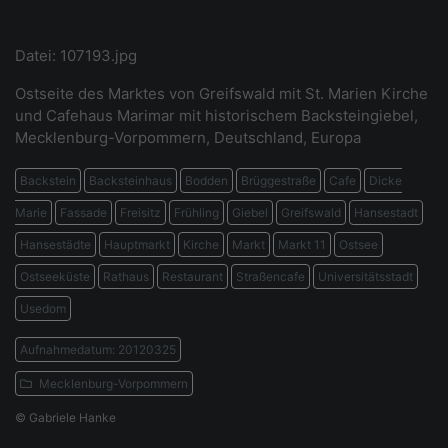
Datei: 107193.jpg
Ostseite des Marktes von Greifswald mit St. Marien Kirche
und Cafehaus Marimar mit historischem Backsteingiebel,
Mecklenburg-Vorpommern, Deutschland, Europa
Backstein
Backsteinhaus
Bodden
Brüggestraße
Cafe
Dicke
Marie
Fassade
Freisitz
Frühling
Giebel
Greifswald
Hansestadt
Hansestädte
Hauptmarkt
Kirche
Markt
Markt 11
Ostsee
Ostseeküste
Rathaus
Restaurant
Straßencafe
Universitätsstadt
Usedom
Aufnahmedatum: 20120325
Mecklenburg-Vorpommern
© Gabriele Hanke