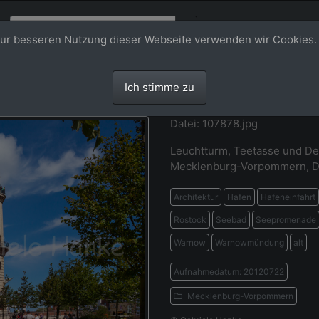
ur besseren Nutzung dieser Webseite verwenden wir Cookies.
Ich stimme zu
Datei: 107878.jpg
Leuchtturm, Teetasse und De
Mecklenburg-Vorpommern, D
Architektur
Hafen
Hafeneinfahrt
Rostock
Seebad
Seepromenade
Warnow
Warnowmündung
alt
Aufnahmedatum: 20120722
Mecklenburg-Vorpommern