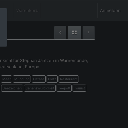
Warenkorb
Anmelden
nkmal für Stephan Jantzen in Warnemünde,
eutschland, Europa
Meer
Mündung
Ostsee
Platz
Restaurant
Seezeichen
Sehenswürdigkeit
Teepott
Tourist