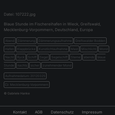
Datei: 107222.jpg
Blaue Stunde im Fischereihafen in Wieck, Greifswald,
Mecklenburg-Vorpommern, Deutschland, Europa
Abend
Dämmerung
Dämmerungsaufnahme
Greifswalder Bodden
Hafen
Klappbrücke
Kunstlichtaufnahme
Mast
Mischlicht
Mond
Nacht
Ryck
Schiff
Segel
Segelschiff
Sterne
abends
blaue
Stunde
nachts
sicher
zunehmender Mond
Aufnahmedatum: 20120325
Mecklenburg-Vorpommern
© Gabriele Hanke
Kontakt
AGB
Datenschutz
Impressum