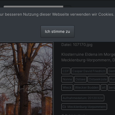
ur besseren Nutzung dieser Webseite verwenden wir Cookies.
Ich stimme zu
Datei: 107170.jpg
Klosterruine Eldena im Morge
Mecklenburg-Vorpommern, D
CDF
Caspar David Friedrich
Gem
Nonne
Ostsee
Ostseeküste
Ru
Wieck
Wiecker Bodden
alt
ber
Aufnahmedatum: 20120324
Mecklenburg-Vorpommern