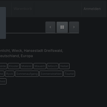
Warenkorb
Anmelden
nlicht, Wieck, Hansestadt Greifswald,
eutschland, Europa
älde
Kloster
Malerei
Mauern
Mönch
Nebel
ine
Ryck
Sonnenaufgang
Sonnenstrahlen
Tourist
ühmt