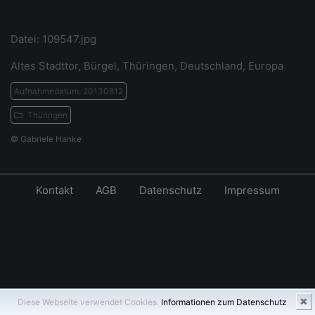
Datei: 109547.jpg
Altes Stadttor, Bürgel, Thüringen, Deutschland, Europa
Aufnahmedatum: 20130812
Thüringen
© Gabriele Hanke
Kontakt
AGB
Datenschutz
Impressum
✖
Diese Webseite verwendet Cookies.
Informationen zum Datenschutz