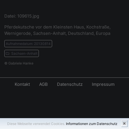
Datei: 109615.jpg
Pferdekutsche vor dem Kleinsten Haus, Kochstraße,
Wernigerode, Sachsen-Anhalt, Deutschland, Europa
Aufnahmedatum: 20130814
Sachsen-Anhalt
© Gabriele Hanke
Kontakt
AGB
Datenschutz
Impressum
✖
Diese Webseite verwendet Cookies.
Informationen zum Datenschutz