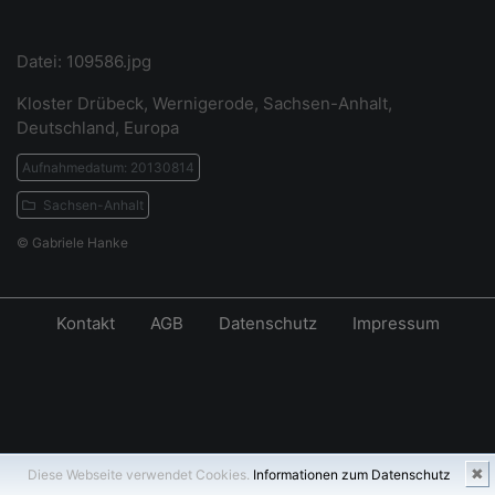
Datei: 109586.jpg
Kloster Drübeck, Wernigerode, Sachsen-Anhalt,
Deutschland, Europa
Aufnahmedatum: 20130814
Sachsen-Anhalt
© Gabriele Hanke
Kontakt
AGB
Datenschutz
Impressum
✖
Diese Webseite verwendet Cookies.
Informationen zum Datenschutz